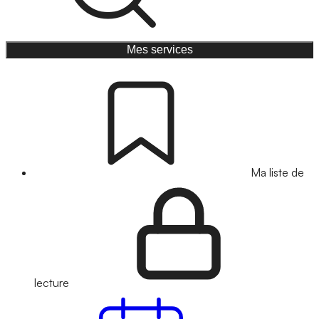
Mes services
Ma liste de
lecture