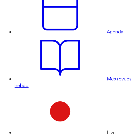
Agenda
Mes revues
hebdo
Live