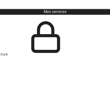
Mes services
cture