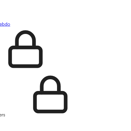
hebdo
ers