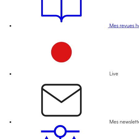
Mes revues 
Live
Mes newslett