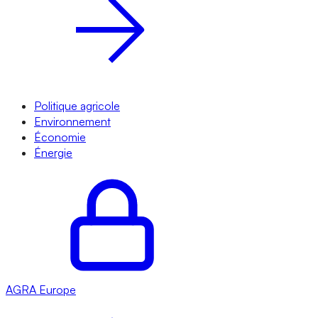
Politique agricole
Environnement
Économie
Énergie
AGRA
Europe