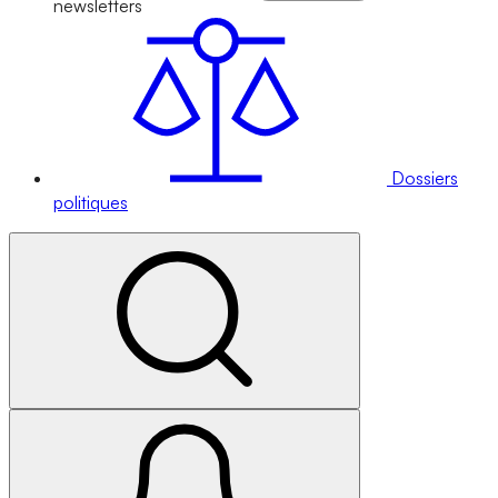
newsletters
Dossiers
politiques