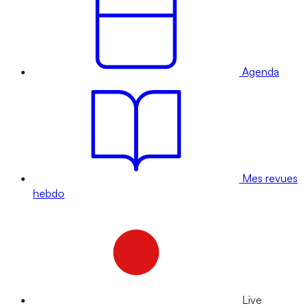
Agenda
Mes revues
hebdo
Live