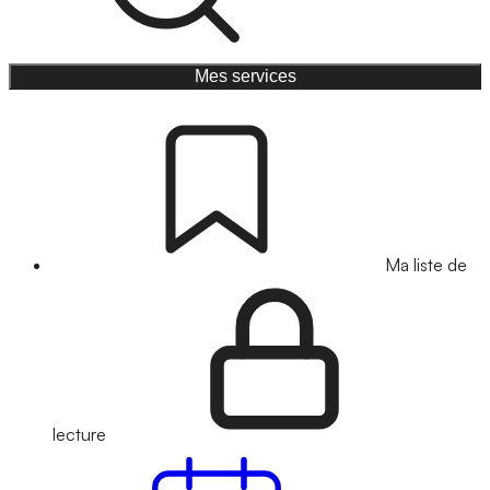
Mes services
Ma liste de
lecture