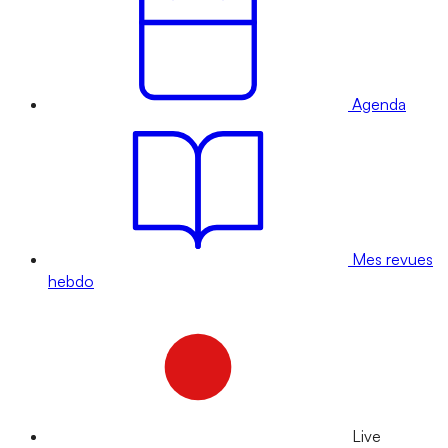
Agenda
Mes revues
hebdo
Live