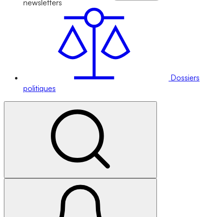
newsletters
Dossiers
politiques