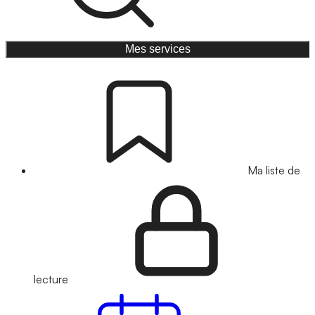
Mes services
Ma liste de
lecture