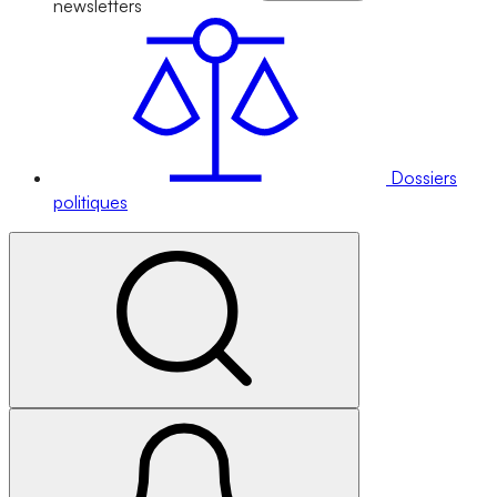
newsletters
Dossiers
politiques