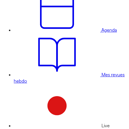
Agenda
Mes revues
hebdo
Live