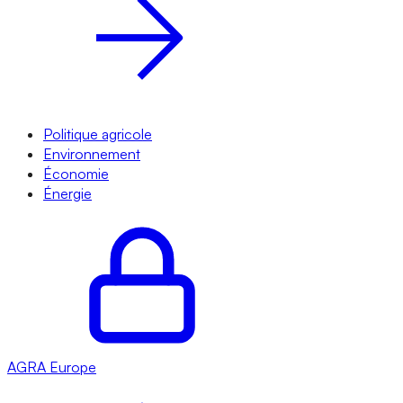
Politique agricole
Environnement
Économie
Énergie
AGRA
Europe