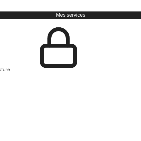
Mes services
cture