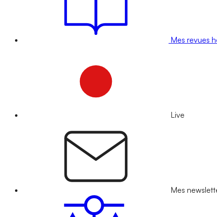
Mes revues 
Live
Mes newslett