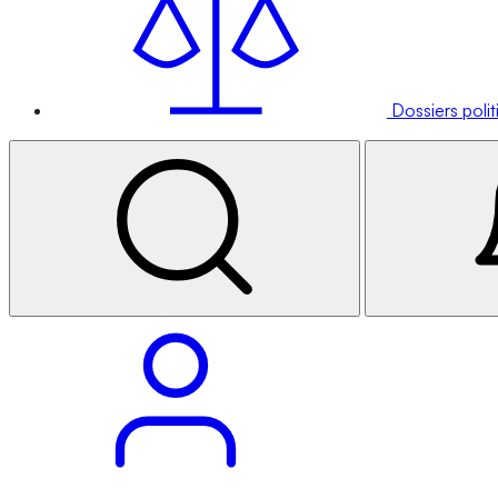
Dossiers poli