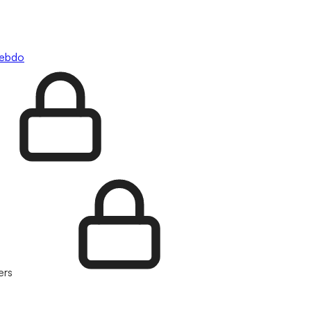
hebdo
ers