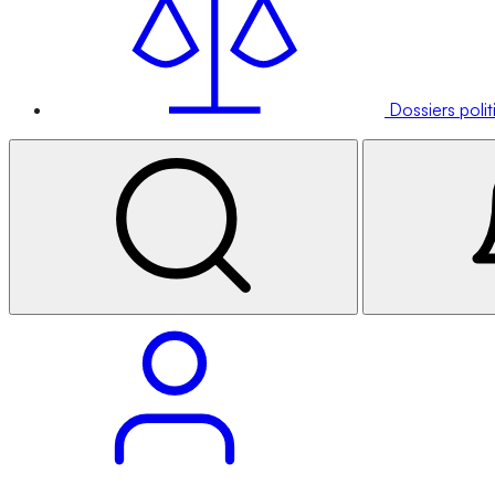
Dossiers poli