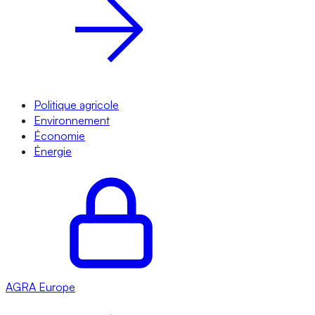
Politique agricole
Environnement
Économie
Énergie
AGRA
Europe