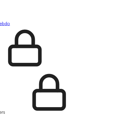
hebdo
ers