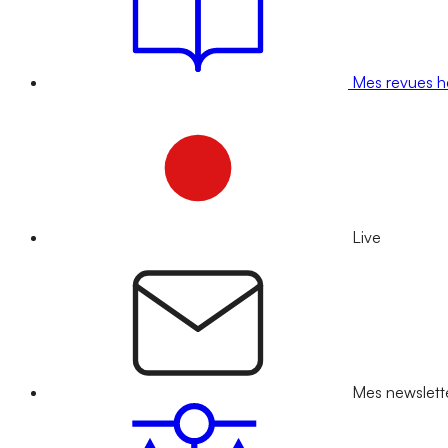
Mes revues 
Live
Mes newslett