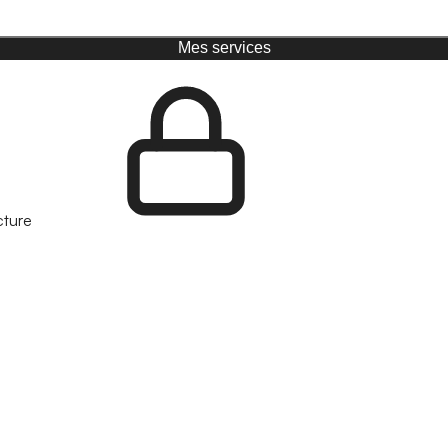
Mes services
cture