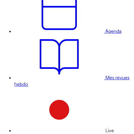
Agenda
Mes revues
hebdo
Live