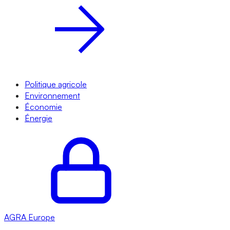
Politique agricole
Environnement
Économie
Énergie
AGRA
Europe