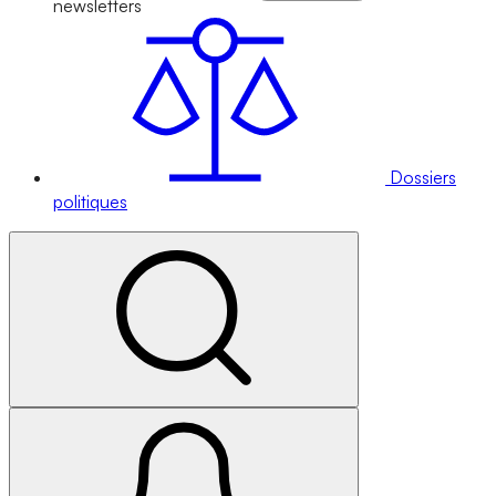
newsletters
Dossiers
politiques