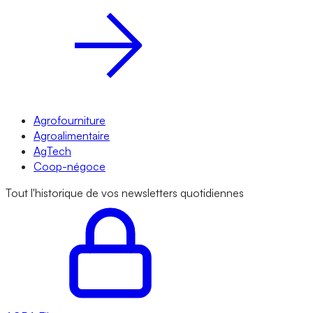
Agrofourniture
Agroalimentaire
AgTech
Coop-négoce
Tout l'historique de vos newsletters quotidiennes