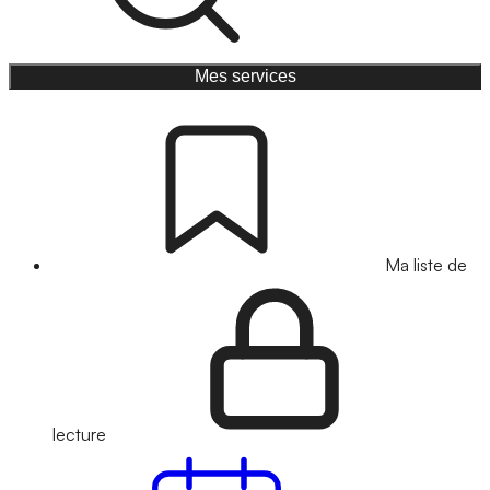
Mes services
Ma liste de
lecture