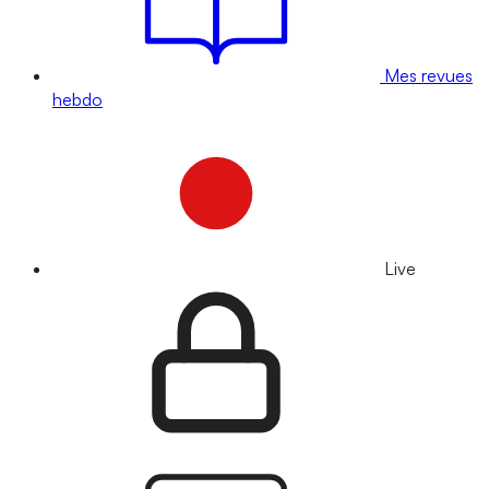
Mes revues
hebdo
Live