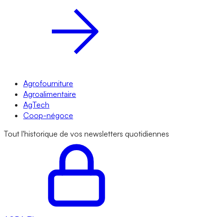
Agrofourniture
Agroalimentaire
AgTech
Coop-négoce
Tout l'historique de vos newsletters quotidiennes