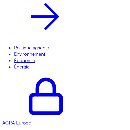
Politique agricole
Environnement
Économie
Énergie
AGRA
Europe