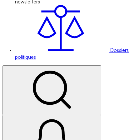
newsletters
Dossiers
politiques