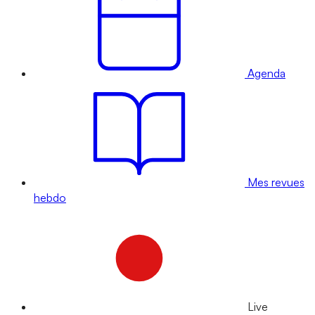
Agenda
Mes revues
hebdo
Live