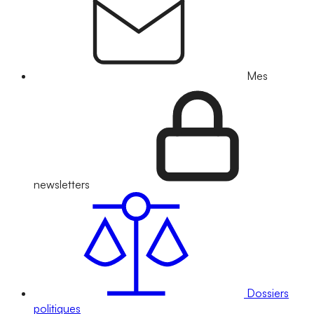
Mes
newsletters
Dossiers
politiques