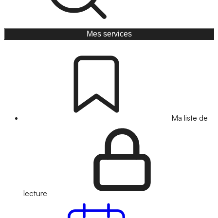
Mes services
Ma liste de
lecture