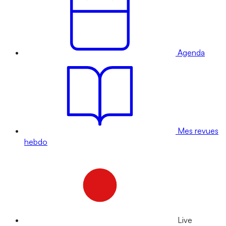
Agenda
Mes revues
hebdo
Live