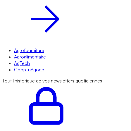
Agrofourniture
Agroalimentaire
AgTech
Coop-négoce
Tout l'historique de vos newsletters quotidiennes