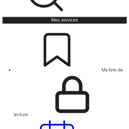
Mes services
Ma liste de
lecture