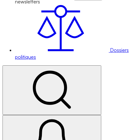
newsletters
Dossiers
politiques