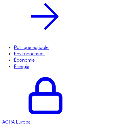
Politique agricole
Environnement
Économie
Énergie
AGRA
Europe