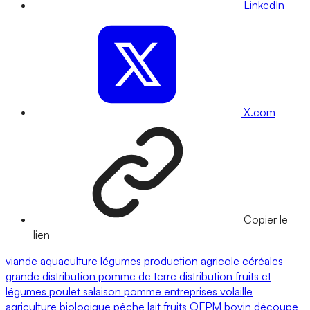
LinkedIn
X.com
Copier le
lien
viande
aquaculture
légumes
production agricole
céréales
grande distribution
pomme de terre
distribution
fruits et
légumes
poulet
salaison
pomme
entreprises
volaille
agriculture biologique
pêche
lait
fruits
OFPM
bovin
découpe