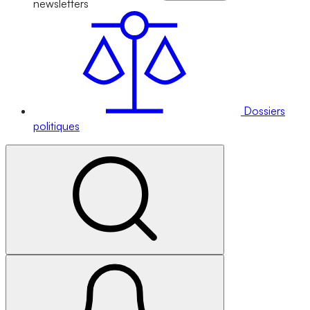
newsletters
Dossiers
politiques