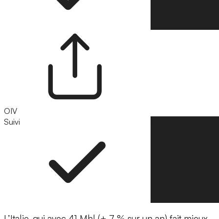
OIV
Suivi
Suivre
L’Italie, qui avec 41 Mhl (+ 7 % sur un an) fait mieux