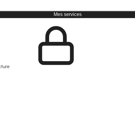
Mes services
cture