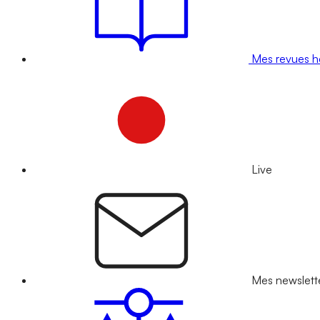
Mes revues 
Live
Mes newslett