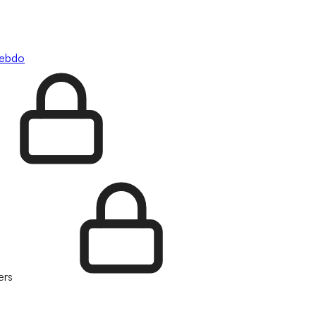
hebdo
ers