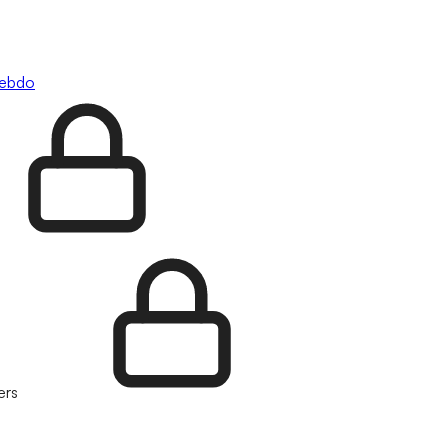
hebdo
ers