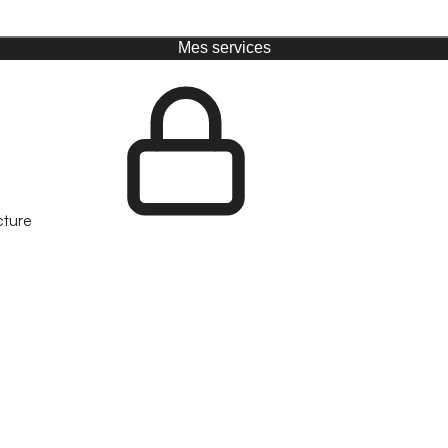
Mes services
cture