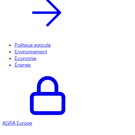
Politique agricole
Environnement
Économie
Énergie
AGRA
Europe