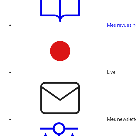
Mes revues 
Live
Mes newslett