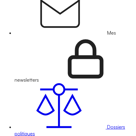
Mes
newsletters
Dossiers
politiques