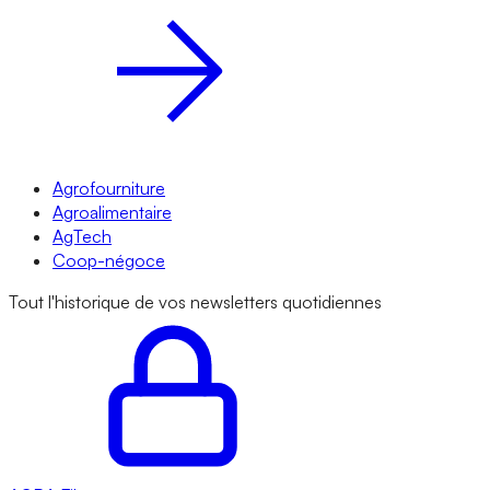
Agrofourniture
Agroalimentaire
AgTech
Coop-négoce
Tout l'historique de vos newsletters quotidiennes