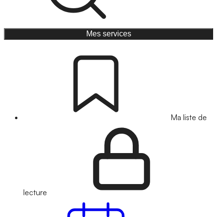
Mes services
Ma liste de
lecture