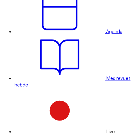
Agenda
Mes revues
hebdo
Live