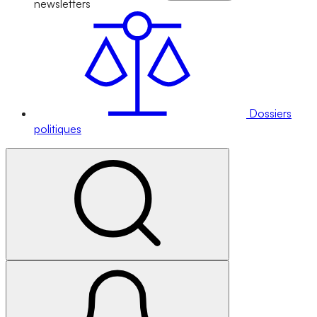
newsletters
Dossiers
politiques