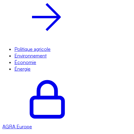
Politique agricole
Environnement
Économie
Énergie
AGRA
Europe