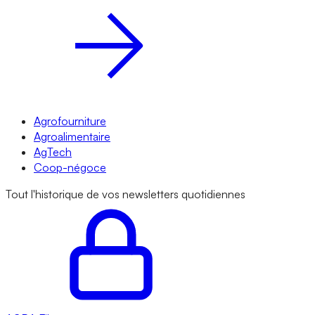
Agrofourniture
Agroalimentaire
AgTech
Coop-négoce
Tout l'historique de vos newsletters quotidiennes