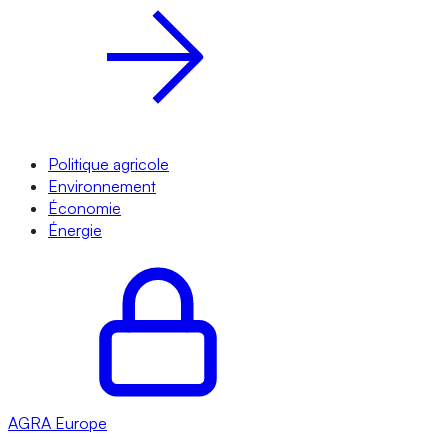
Politique agricole
Environnement
Économie
Énergie
AGRA
Europe