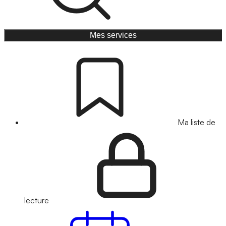
Mes services
Ma liste de
lecture