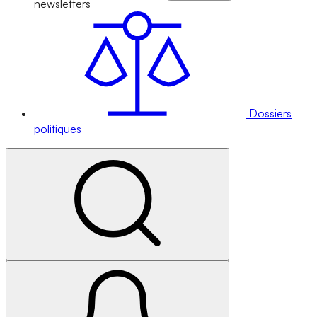
newsletters
Dossiers
politiques