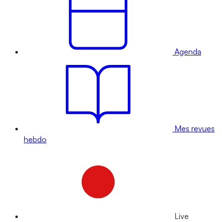
Agenda
Mes revues
hebdo
Live