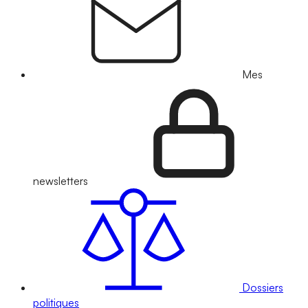
Mes
newsletters
Dossiers
politiques