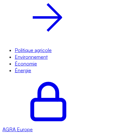
Politique agricole
Environnement
Économie
Énergie
AGRA
Europe