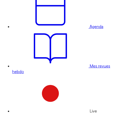
Agenda
Mes revues
hebdo
Live