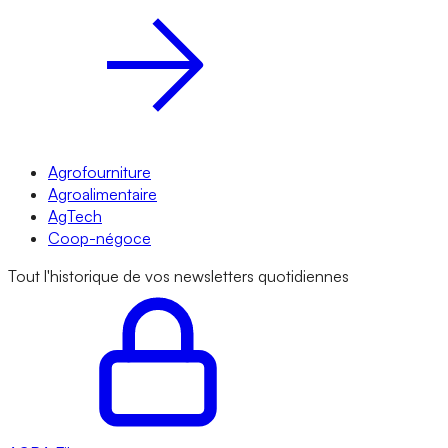
Agrofourniture
Agroalimentaire
AgTech
Coop-négoce
Tout l'historique de vos newsletters quotidiennes