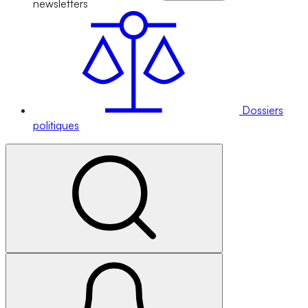
newsletters
Dossiers
politiques