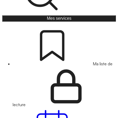
Mes services
Ma liste de
lecture