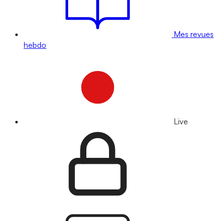
Mes revues
hebdo
Live