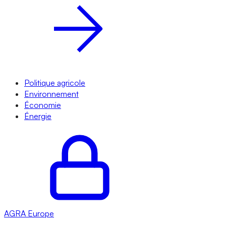
Politique agricole
Environnement
Économie
Énergie
AGRA
Europe