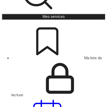
Mes services
Ma liste de
lecture