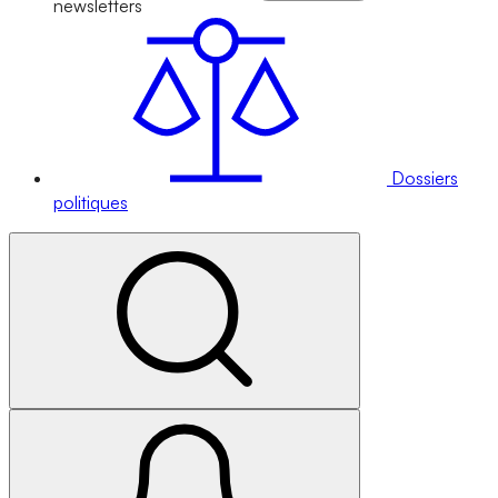
newsletters
Dossiers
politiques