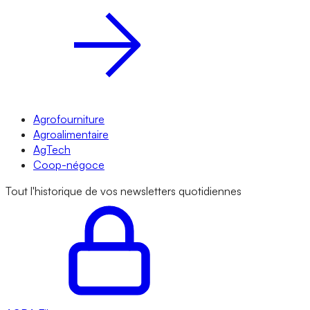
Agrofourniture
Agroalimentaire
AgTech
Coop-négoce
Tout l'historique de vos newsletters quotidiennes