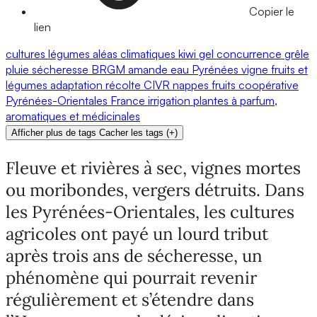
Copier le
lien
cultures
légumes
aléas climatiques
kiwi
gel
concurrence
grêle
pluie
sécheresse
BRGM
amande
eau
Pyrénées
vigne
fruits et
légumes
adaptation
récolte
CIVR
nappes
fruits
coopérative
Pyrénées-Orientales
France
irrigation
plantes à parfum,
aromatiques et médicinales
Afficher plus de tags
Cacher les tags
(
+
)
Fleuve et rivières à sec, vignes mortes
ou moribondes, vergers détruits. Dans
les Pyrénées-Orientales, les cultures
agricoles ont payé un lourd tribut
après trois ans de sécheresse, un
phénomène qui pourrait revenir
régulièrement et s’étendre dans