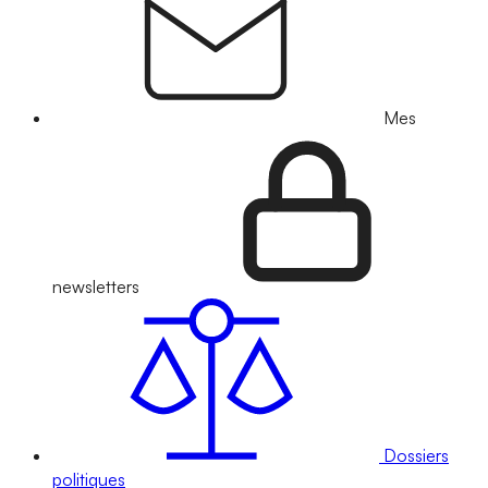
Mes
newsletters
Dossiers
politiques