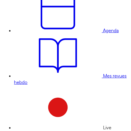
Agenda
Mes revues
hebdo
Live