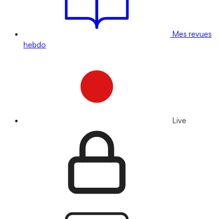
Mes revues
hebdo
Live