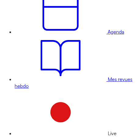
Agenda
Mes revues
hebdo
Live