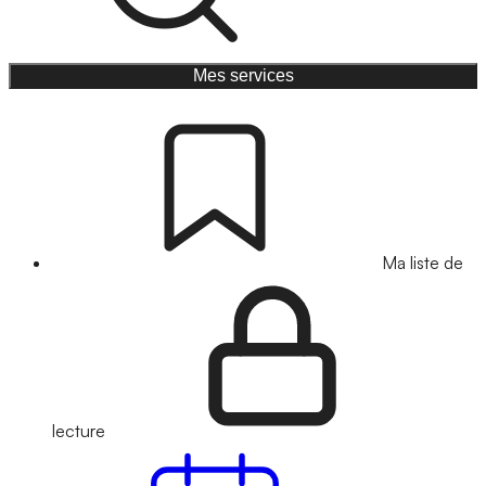
Mes services
Ma liste de
lecture