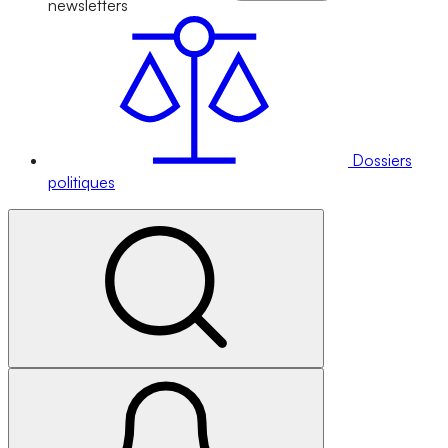
newsletters
Dossiers
politiques