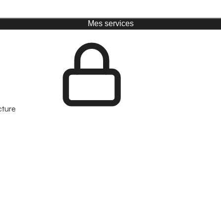
Mes services
cture