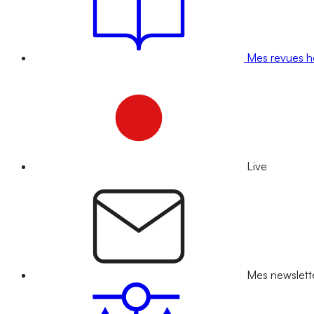
Mes revues 
Live
Mes newslett