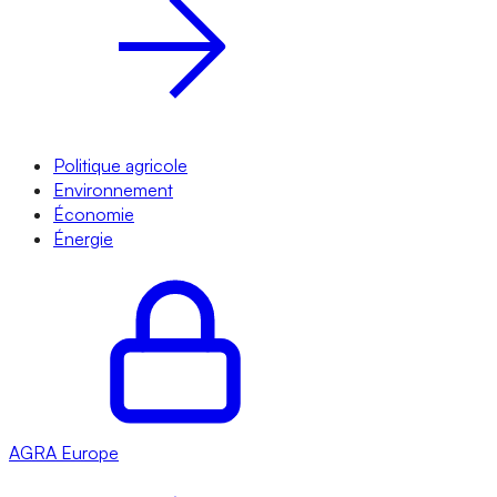
Politique agricole
Environnement
Économie
Énergie
AGRA
Europe