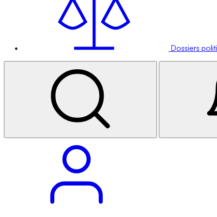
Dossiers poli