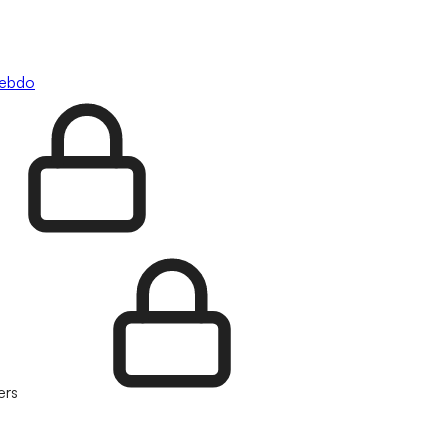
hebdo
ers