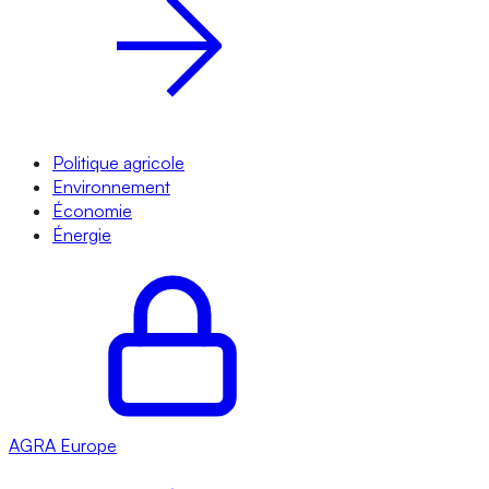
Politique agricole
Environnement
Économie
Énergie
AGRA
Europe