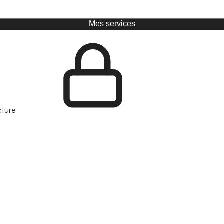
Mes services
cture