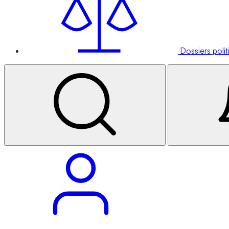
Dossiers poli