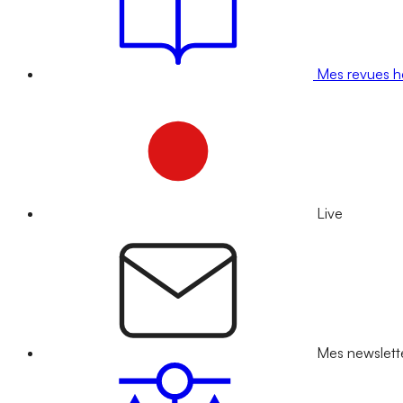
Mes revues 
Live
Mes newslett