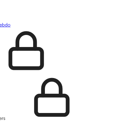
hebdo
ers