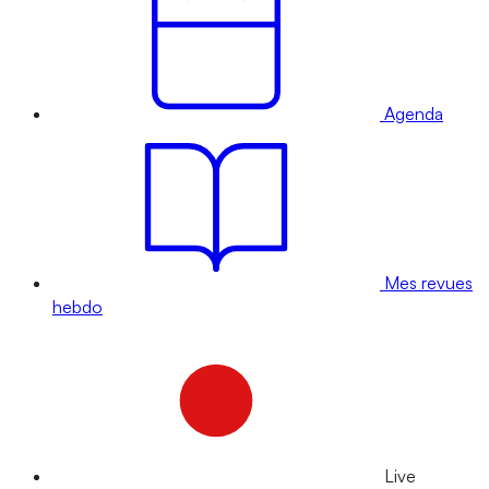
Agenda
Mes revues
hebdo
Live