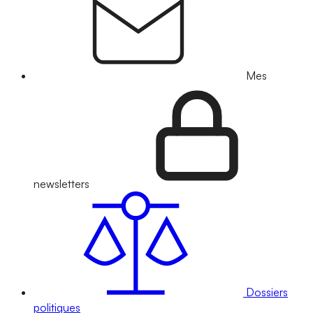
Mes
newsletters
Dossiers
politiques