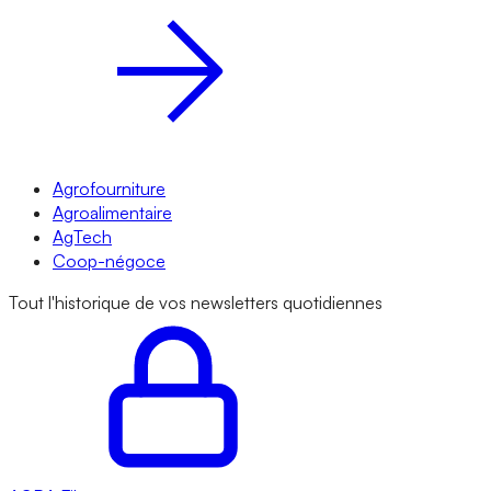
Agrofourniture
Agroalimentaire
AgTech
Coop-négoce
Tout l'historique de vos newsletters quotidiennes