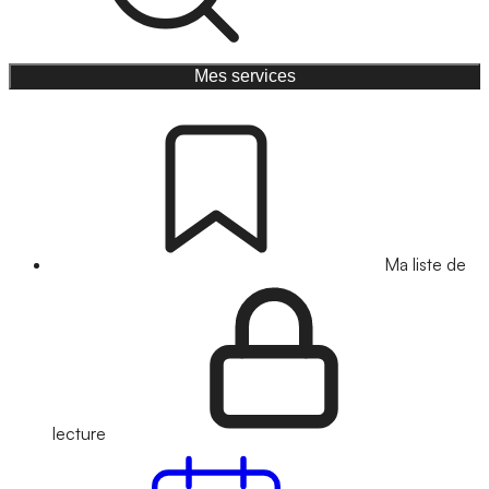
Mes services
Ma liste de
lecture