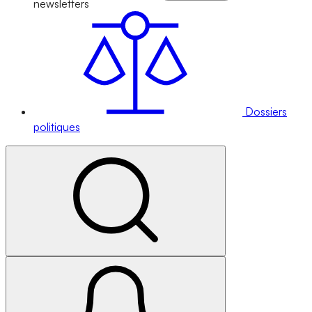
newsletters
Dossiers
politiques