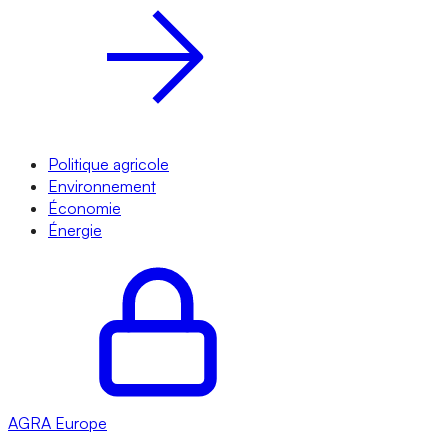
Politique agricole
Environnement
Économie
Énergie
AGRA
Europe