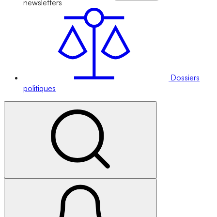
newsletters
Dossiers
politiques