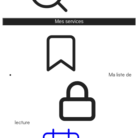
Mes services
Ma liste de
lecture