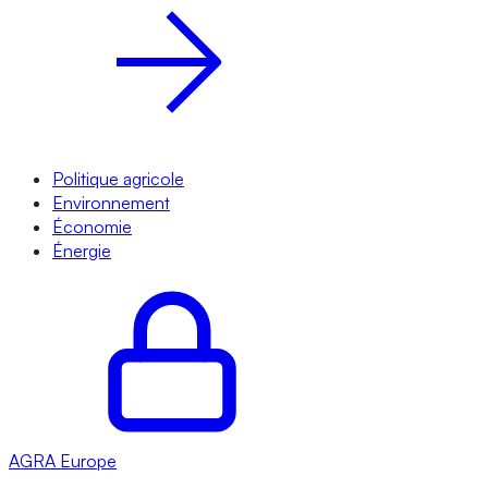
Politique agricole
Environnement
Économie
Énergie
AGRA
Europe