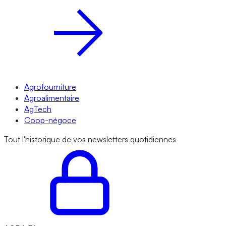
Agrofourniture
Agroalimentaire
AgTech
Coop-négoce
Tout l'historique de vos newsletters quotidiennes