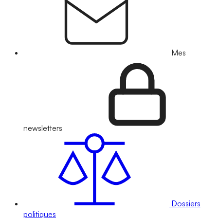
Mes
newsletters
Dossiers
politiques