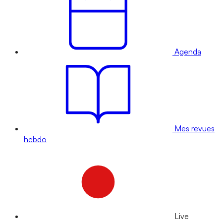
Agenda
Mes revues
hebdo
Live