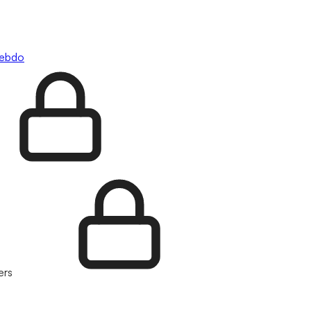
hebdo
ers