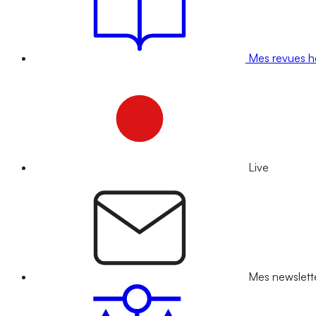
Mes revues 
Live
Mes newslett