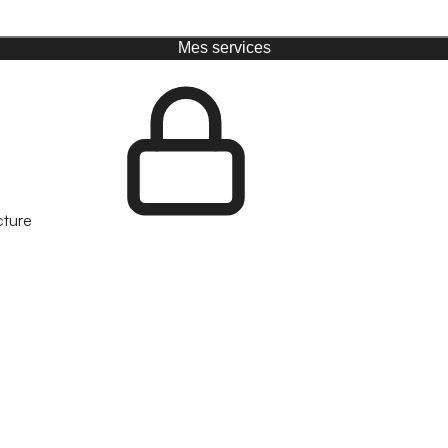
Mes services
cture