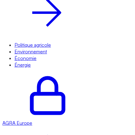
Politique agricole
Environnement
Économie
Énergie
AGRA
Europe