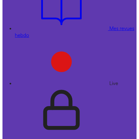
Mes revues
hebdo
Live