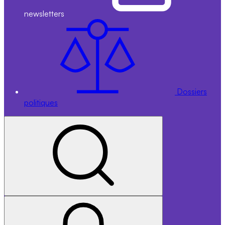
newsletters
Dossiers
politiques