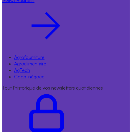
AGRA
Business
Agrofourniture
Agroalimentaire
AgTech
Coop-négoce
Tout l'historique de vos newsletters quotidiennes