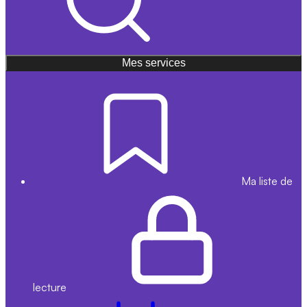
Mes services
Ma liste de
lecture