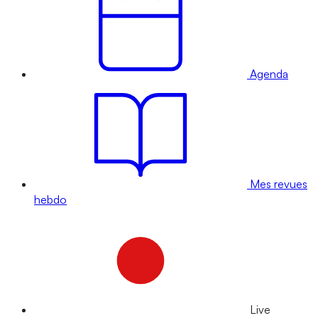
Agenda
Mes revues
hebdo
Live