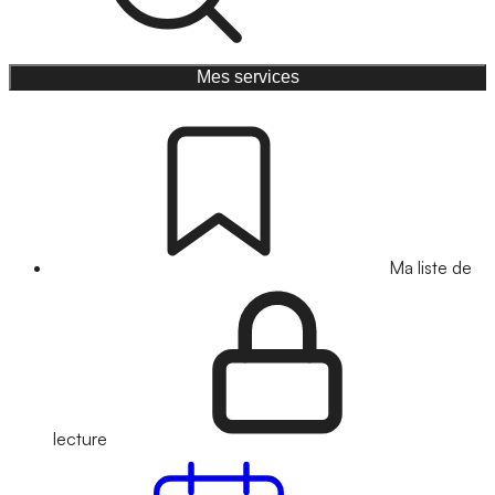
Mes services
Ma liste de
lecture