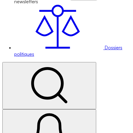
newsletters
Dossiers
politiques