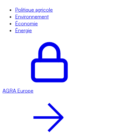
Politique agricole
Environnement
Économie
Énergie
AGRA
Europe