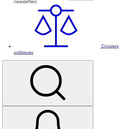
newsletters
Dossiers
politiques