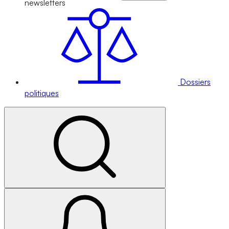
newsletters
Dossiers
politiques