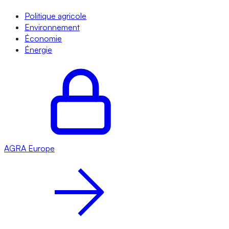
Politique agricole
Environnement
Économie
Énergie
AGRA
Europe