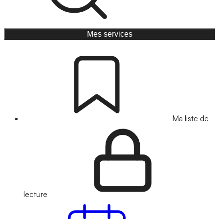
Mes services
Ma liste de
lecture