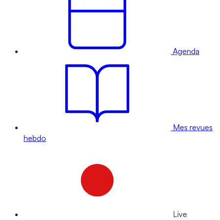
Agenda
Mes revues
hebdo
Live