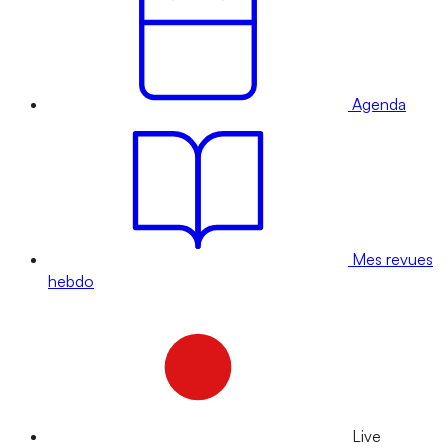
Agenda
Mes revues
hebdo
Live