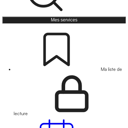
Mes services
Ma liste de
lecture