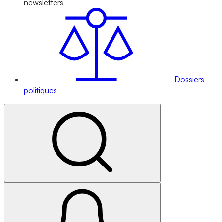
newsletters
Dossiers
politiques