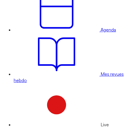
Agenda
Mes revues
hebdo
Live