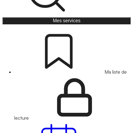
Mes services
Ma liste de
lecture