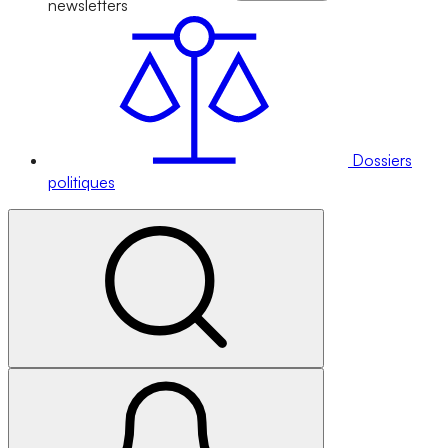
newsletters
Dossiers
politiques