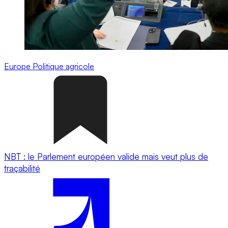
Europe
Politique agricole
NBT : le Parlement européen valide mais veut plus de
traçabilité