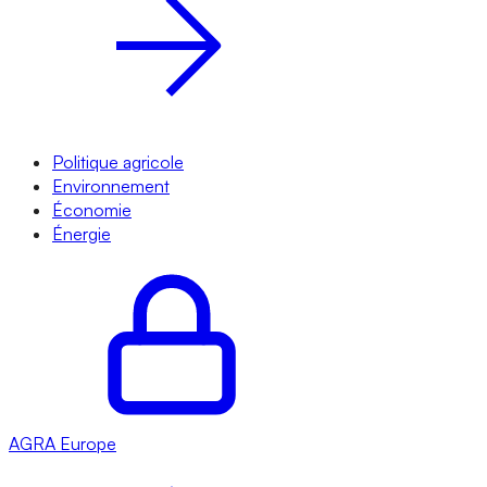
Politique agricole
Environnement
Économie
Énergie
AGRA
Europe