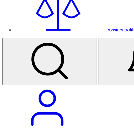
Dossiers poli