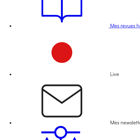
Mes revues 
Live
Mes newslett