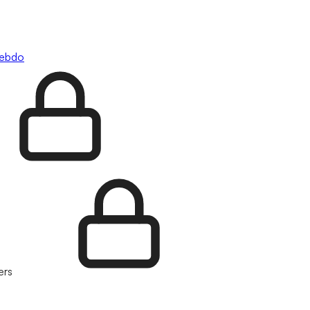
hebdo
ers