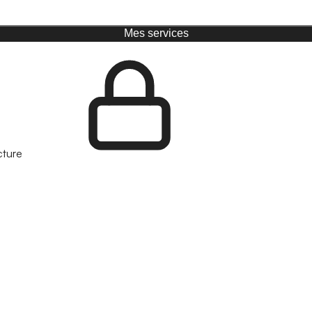
Mes services
cture