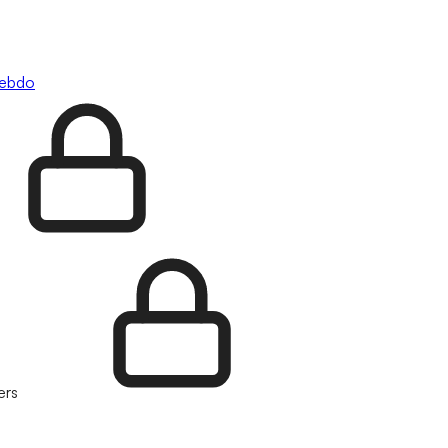
hebdo
ers