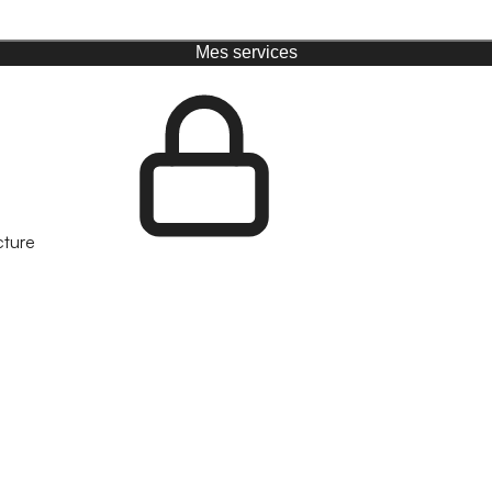
Mes services
cture