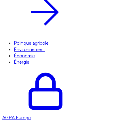
Politique agricole
Environnement
Économie
Énergie
AGRA
Europe