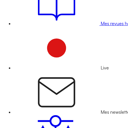
Mes revues 
Live
Mes newslett