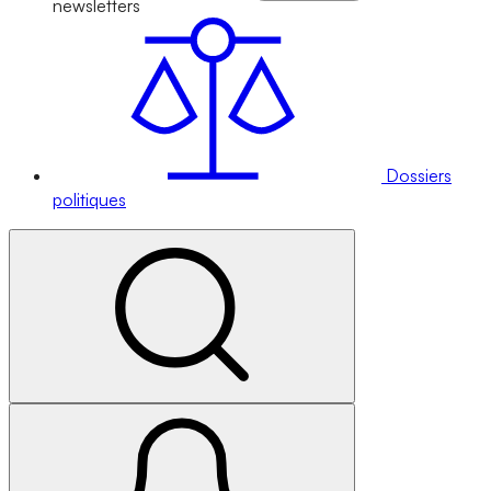
newsletters
Dossiers
politiques