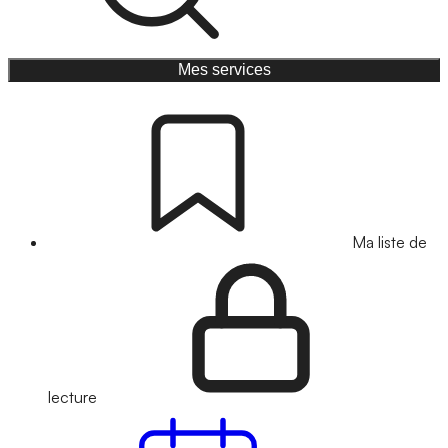
Mes services
Ma liste de
lecture