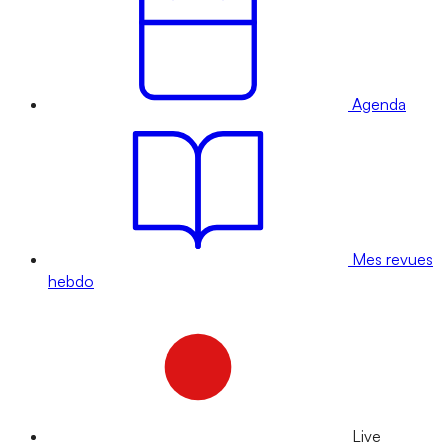
Agenda
Mes revues
hebdo
Live