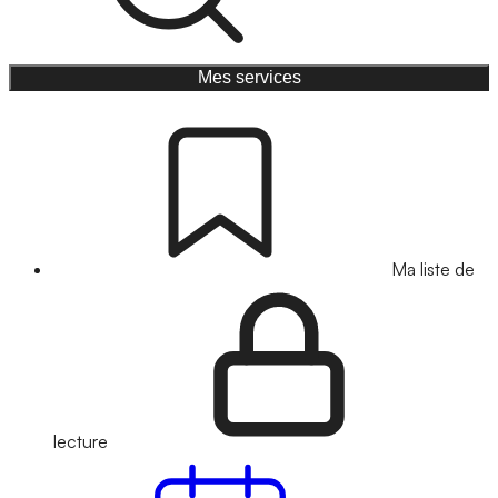
Mes services
Ma liste de
lecture