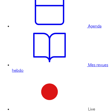
Agenda
Mes revues
hebdo
Live