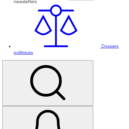
newsletters
Dossiers
politiques