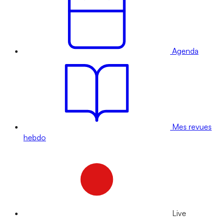
Agenda
Mes revues
hebdo
Live