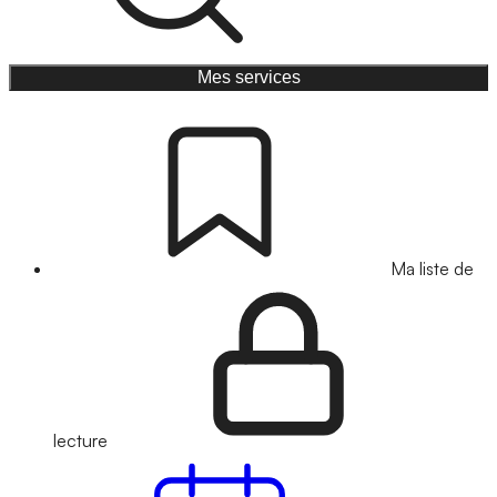
Mes services
Ma liste de
lecture