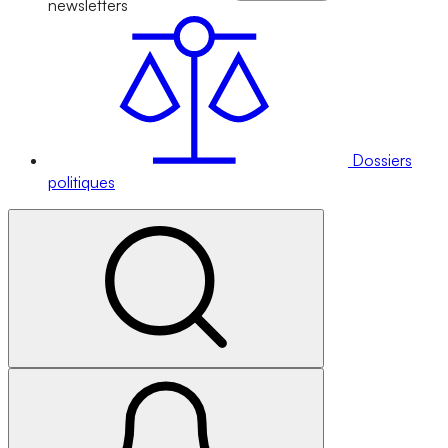
newsletters
Dossiers
politiques