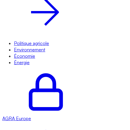
Politique agricole
Environnement
Économie
Énergie
AGRA
Europe