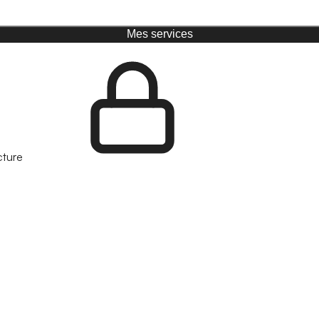
Mes services
cture