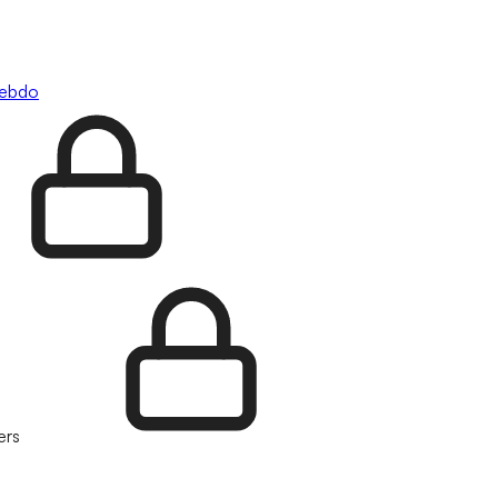
hebdo
ers