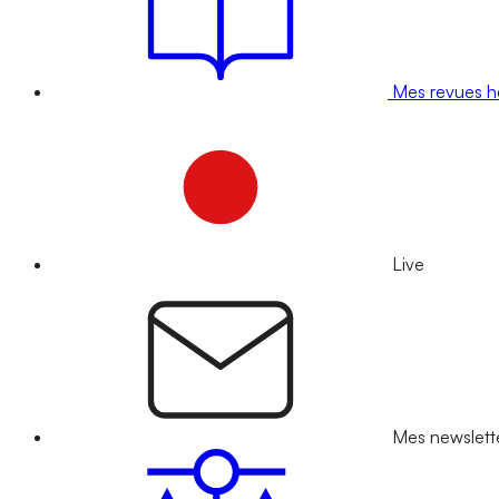
Mes revues 
Live
Mes newslett