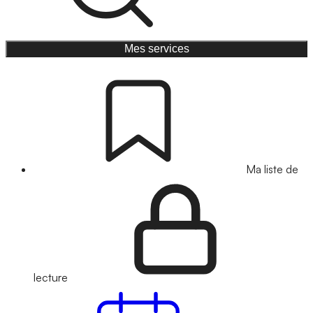
Mes services
Ma liste de
lecture