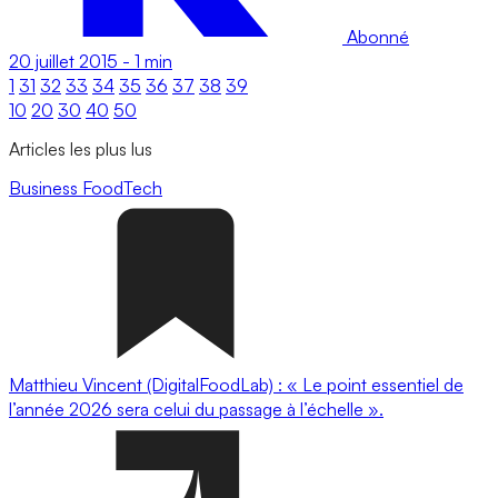
Abonné
20 juillet 2015
-
1 min
1
31
32
33
34
35
36
37
38
39
10
20
30
40
50
Articles les plus lus
Business
FoodTech
Matthieu Vincent (DigitalFoodLab) : « Le point essentiel de
l’année 2026 sera celui du passage à l’échelle ».