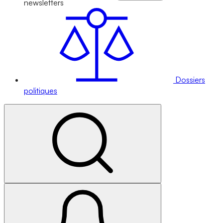
newsletters
Dossiers
politiques