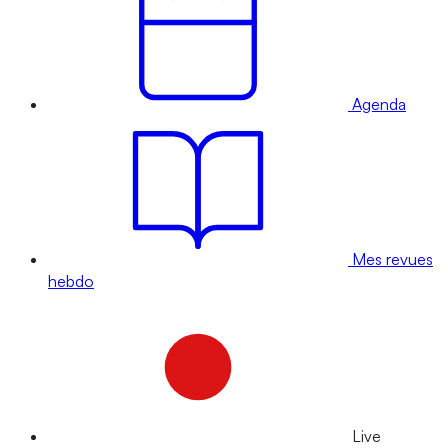
Agenda
Mes revues
hebdo
Live