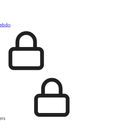
hebdo
ers