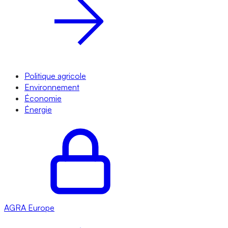
Politique agricole
Environnement
Économie
Énergie
AGRA
Europe