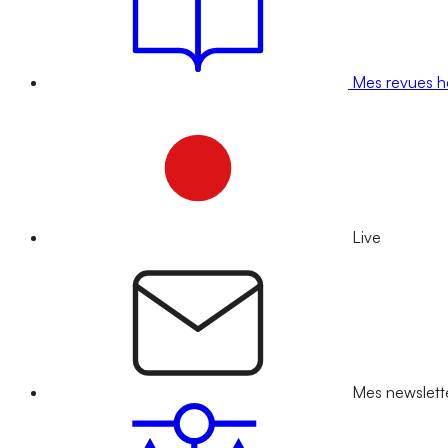
Mes revues 
Live
Mes newslett