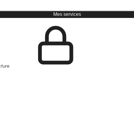
Mes services
cture