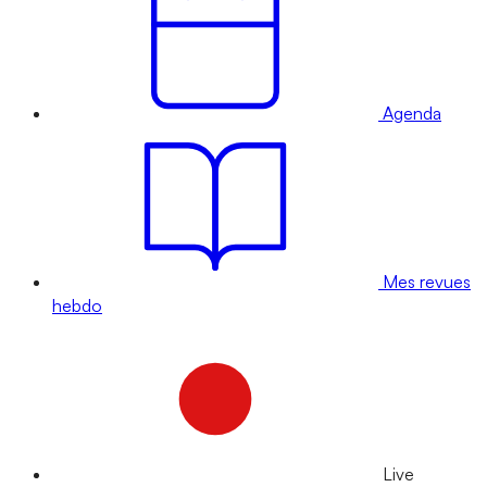
Agenda
Mes revues
hebdo
Live