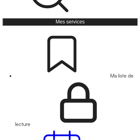
Mes services
Ma liste de
lecture