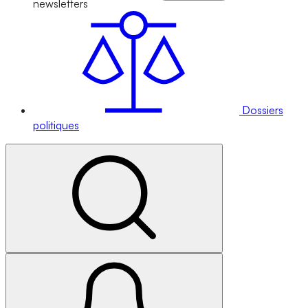
newsletters
Dossiers
politiques