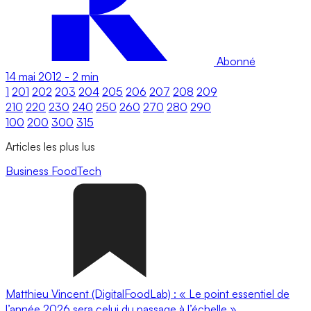
Abonné
14 mai 2012
-
2 min
1
201
202
203
204
205
206
207
208
209
210
220
230
240
250
260
270
280
290
100
200
300
315
Articles les plus lus
Business
FoodTech
Matthieu Vincent (DigitalFoodLab) : « Le point essentiel de
l’année 2026 sera celui du passage à l’échelle ».