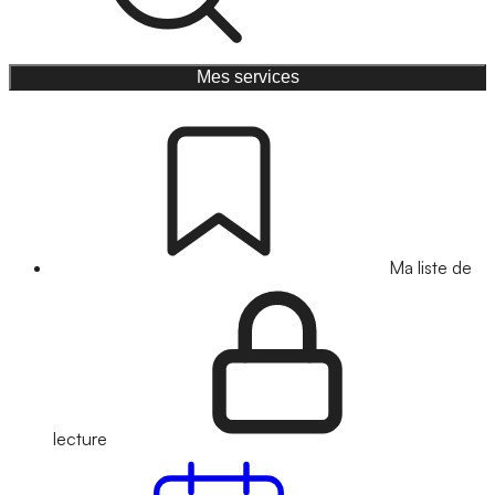
Mes services
Ma liste de
lecture