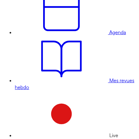
Agenda
Mes revues
hebdo
Live