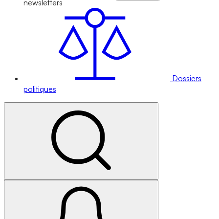
newsletters
Dossiers
politiques