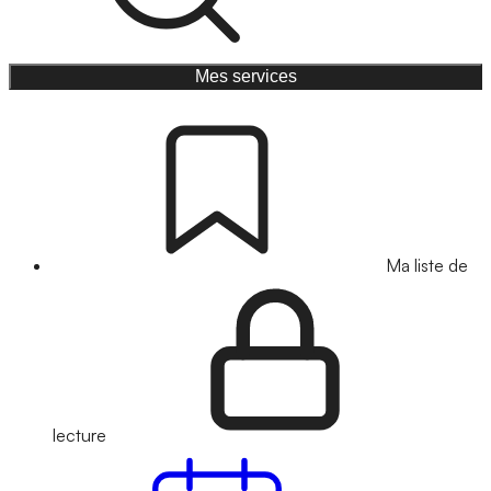
Mes services
Ma liste de
lecture