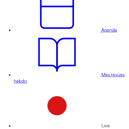
Agenda
Mes revues
hebdo
Live