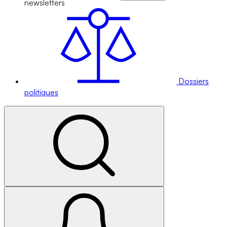
newsletters
Dossiers
politiques