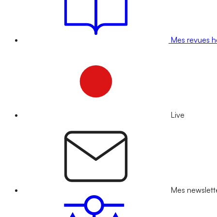
Mes revues 
Live
Mes newslett