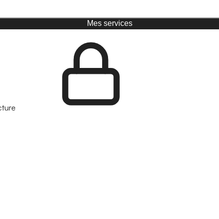
Mes services
cture