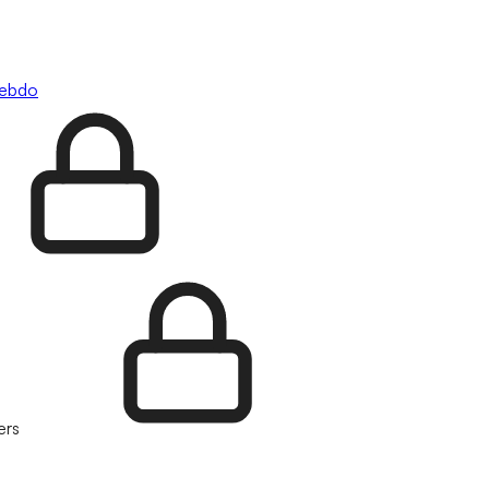
hebdo
ers