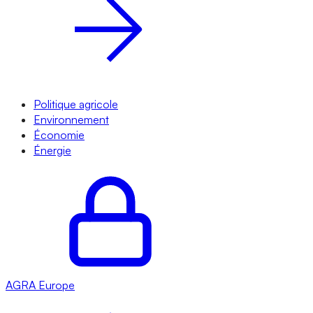
Politique agricole
Environnement
Économie
Énergie
AGRA
Europe