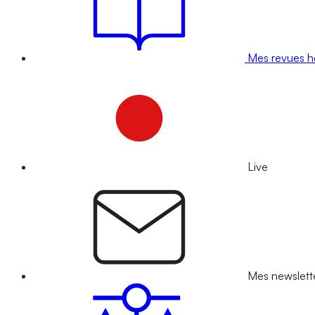
Mes revues 
Live
Mes newslett