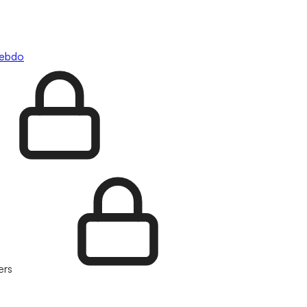
hebdo
ers