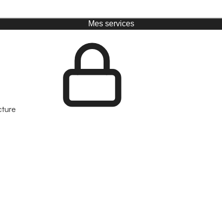
Mes services
cture