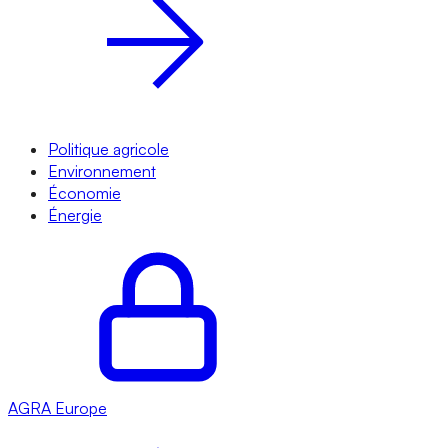
Politique agricole
Environnement
Économie
Énergie
AGRA
Europe