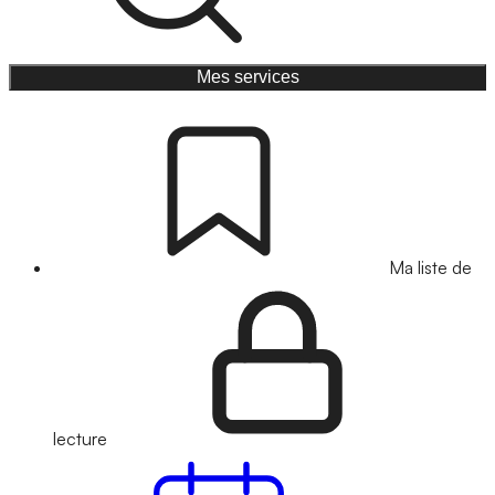
Mes services
Ma liste de
lecture