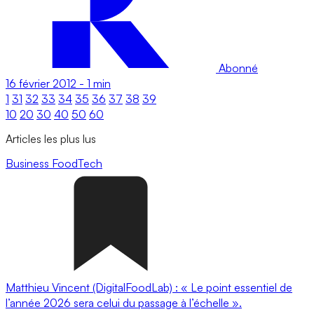
Abonné
16 février 2012
-
1 min
1
31
32
33
34
35
36
37
38
39
10
20
30
40
50
60
Articles les plus lus
Business
FoodTech
Matthieu Vincent (DigitalFoodLab) : « Le point essentiel de
l’année 2026 sera celui du passage à l’échelle ».