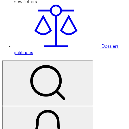
newsletters
Dossiers
politiques