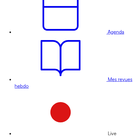
Agenda
Mes revues
hebdo
Live