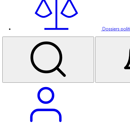
Dossiers poli