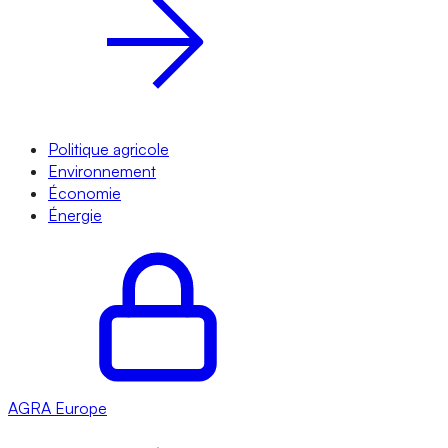
Politique agricole
Environnement
Économie
Énergie
AGRA
Europe