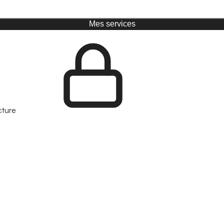
Mes services
cture