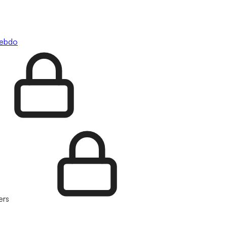
hebdo
ers