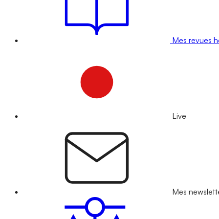
Mes revues 
Live
Mes newslett