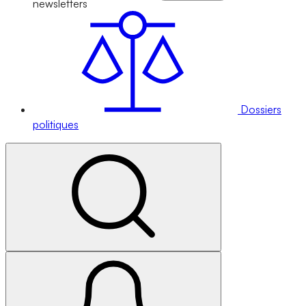
newsletters
Dossiers
politiques