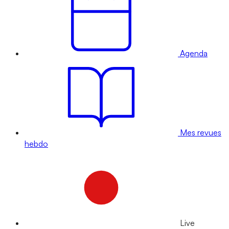
Agenda
Mes revues
hebdo
Live