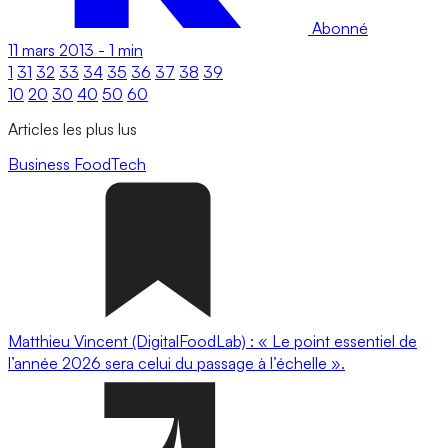
Abonné
11 mars 2013
-
1 min
1
31
32
33
34
35
36
37
38
39
10
20
30
40
50
60
Articles les plus lus
Business
FoodTech
Matthieu Vincent (DigitalFoodLab) : « Le point essentiel de
l’année 2026 sera celui du passage à l’échelle ».