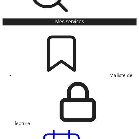
Mes services
Ma liste de
lecture