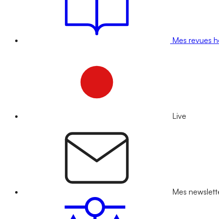
Mes revues 
Live
Mes newslett