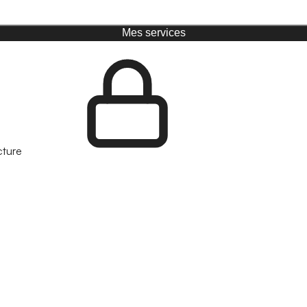
Mes services
cture