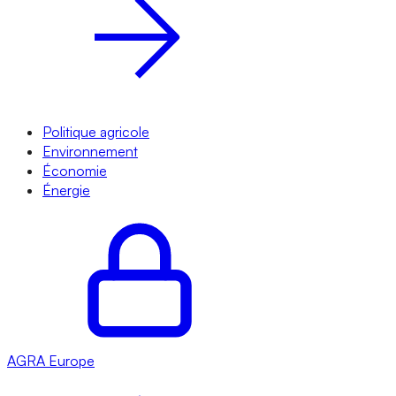
Politique agricole
Environnement
Économie
Énergie
AGRA
Europe