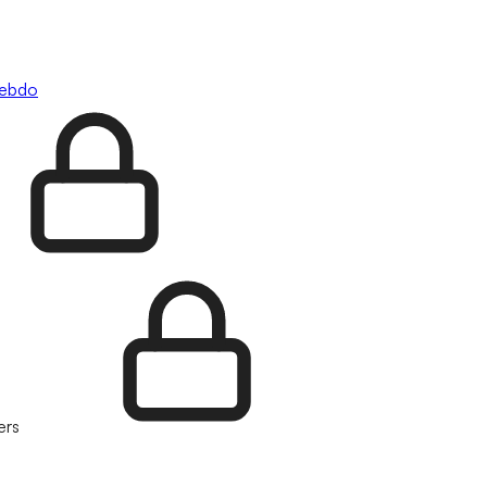
hebdo
ers