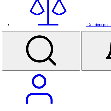
Dossiers poli