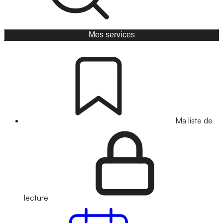
Mes services
Ma liste de
lecture