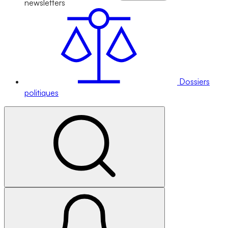
newsletters
Dossiers
politiques