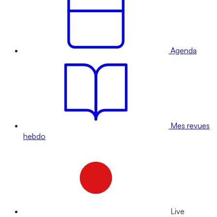
Agenda
Mes revues
hebdo
Live