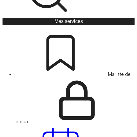
Mes services
Ma liste de
lecture