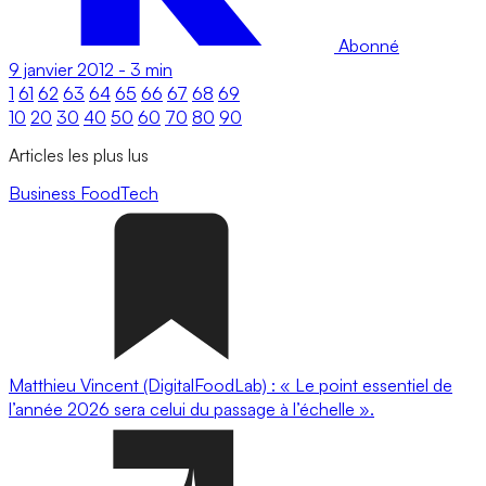
Abonné
9 janvier 2012
-
3 min
1
61
62
63
64
65
66
67
68
69
10
20
30
40
50
60
70
80
90
Articles les plus lus
Business
FoodTech
Matthieu Vincent (DigitalFoodLab) : « Le point essentiel de
l’année 2026 sera celui du passage à l’échelle ».