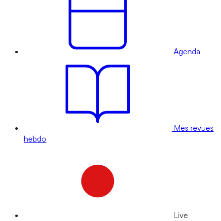
Agenda
Mes revues
hebdo
Live