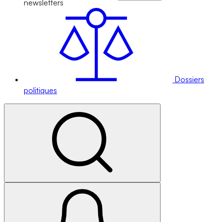
newsletters
Dossiers
politiques