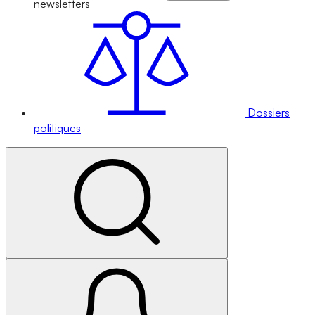
newsletters
Dossiers
politiques