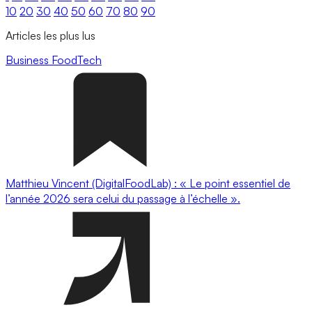
10
20
30
40
50
60
70
80
90
Articles les plus lus
Business
FoodTech
Matthieu Vincent (DigitalFoodLab) : « Le point essentiel de
l’année 2026 sera celui du passage à l’échelle ».