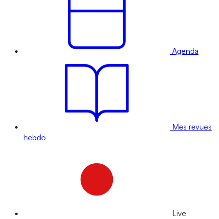
Agenda
Mes revues
hebdo
Live