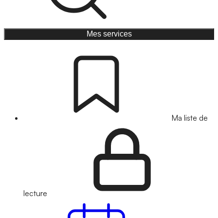
Mes services
Ma liste de
lecture