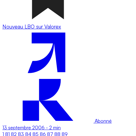
Nouveau LBO sur Valorex
Abonné
13 septembre 2006
-
2 min
1
81
82
83
84
85
86
87
88
89