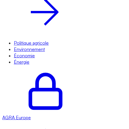
Politique agricole
Environnement
Économie
Énergie
AGRA
Europe