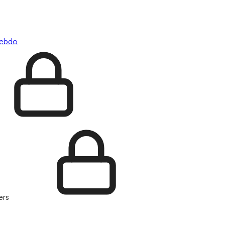
hebdo
ers