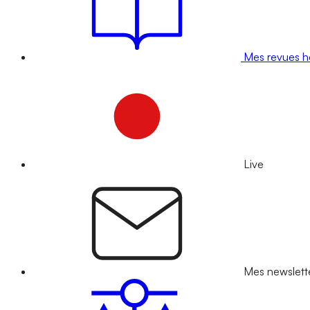
Mes revues 
Live
Mes newslett