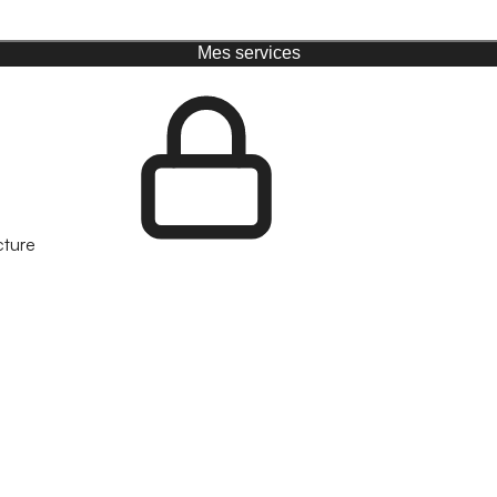
Mes services
cture