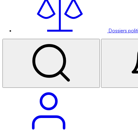
Dossiers poli